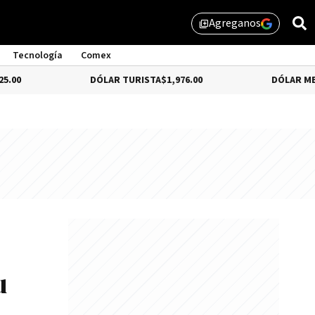
Agreganos
library_add
Tecnología
Comex
DÓLAR TURISTA
$1,976.00
DÓLAR MEP
-3.28%
$
u