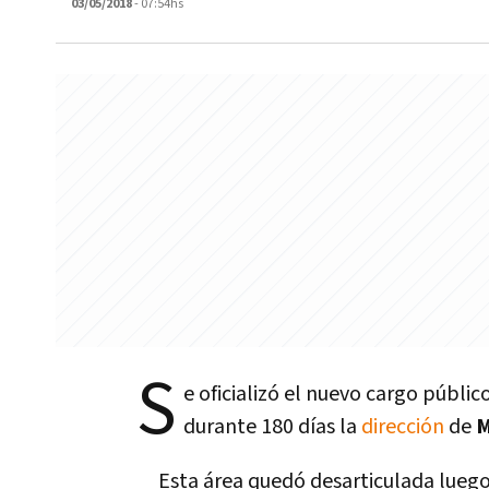
03/05/2018
- 07:54hs
S
e oficializó el nuevo cargo públic
durante 180 dí­as la
dirección
de
M
Esta área quedó desarticulada luego