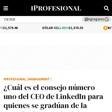
Agreganos
library_add
7/8/2026
DÓLAR CCL
1.02%
$1,575.53
BITCOIN
-0.2%
IPROFESIONAL
|
MANAGEMENT
|
¿Cuál es el consejo número
uno del CEO de LinkedIn para
quienes se gradúan de la