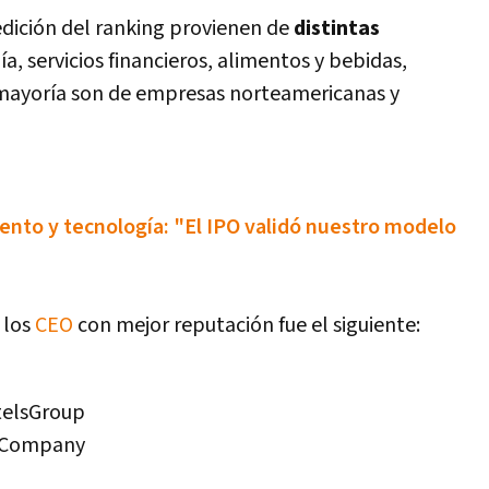
edición del ranking provienen de
distintas
í­a, servicios financieros, alimentos y bebidas,
mayorí­a son de empresas norteamericanas y
ento y tecnologí­a: "El IPO validó nuestro modelo
 los
CEO
con mejor reputación fue el siguiente:
telsGroup
erCompany