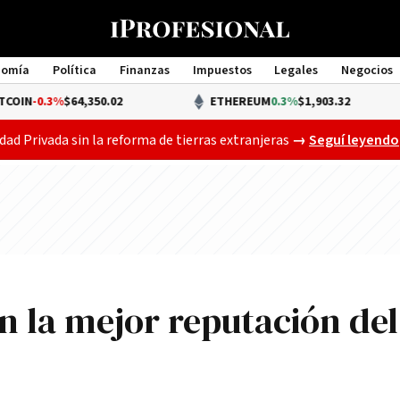
nomía
Política
Finanzas
Impuestos
Legales
Negocios
Management
4,350.02
ETHEREUM
0.3%
$1,903.32
Gobierno busca a
dad Privada sin la reforma de tierras extranjeras
→
Seguí leyendo
n la mejor reputación del