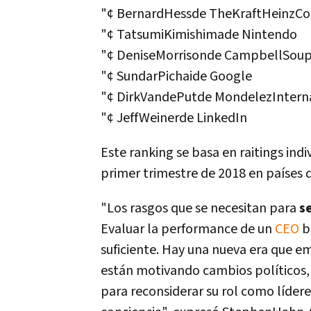
"¢ BernardHessde TheKraftHeinzC
"¢ TatsumiKimishimade Nintendo
"¢ DeniseMorrisonde CampbellSo
"¢ SundarPichaide Google
"¢ DirkVandePutde MondelezIntern
"¢ JeffWeinerde LinkedIn
Este ranking se basa en raitings ind
primer trimestre de 2018 en paí­ses 
"Los rasgos que se necesitan para
se
Evaluar la performance de un
CEO
b
suficiente. Hay una nueva era que em
están motivando cambios polí­ticos,
para reconsiderar su rol como lí­dere