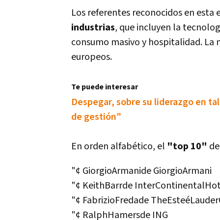
Los referentes reconocidos en esta 
industrias
, que incluyen la tecnolog
consumo masivo y hospitalidad. La 
europeos.
Te puede interesar
Despegar, sobre su liderazgo en tal
de gestión"
En orden alfabético, el
"top 10"
de
"¢ GiorgioArmanide GiorgioArmani
"¢ KeithBarrde InterContinentalHo
"¢ FabrizioFredade TheEsteéLaud
"¢ RalphHamersde ING