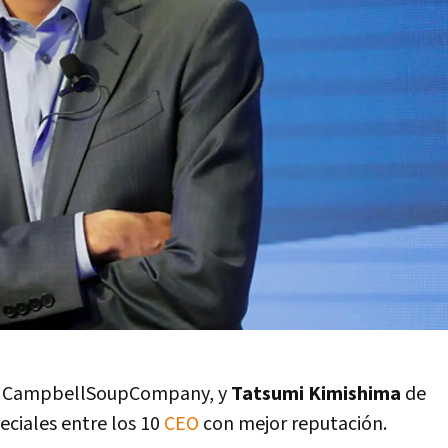
e CampbellSoupCompany, y
Tatsumi Kimishima
de
ciales entre los 10
CEO
con mejor reputación.