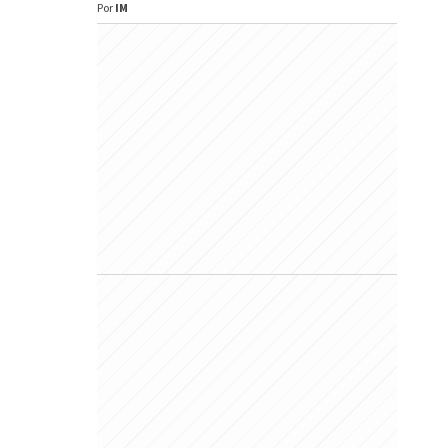
Por
IM