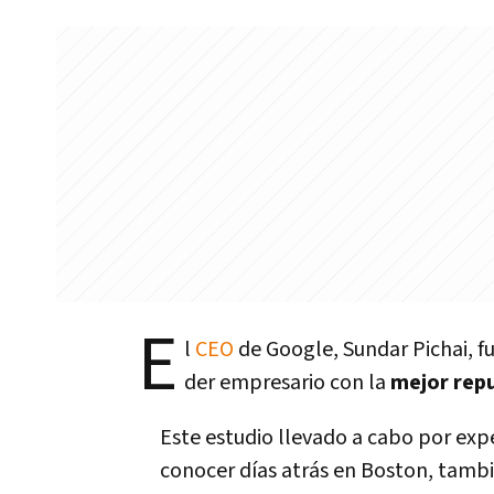
E
l
CEO
de Google, Sundar Pichai, f
der empresario con la
mejor rep
Este estudio llevado a cabo por expe
conocer dí­as atrás en Boston, tamb