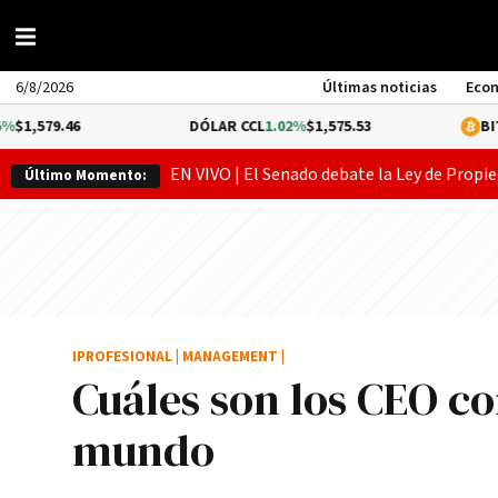
6/8/2026
Últimas noticias
Eco
DÓLAR CCL
1.02%
$1,575.53
BITCOIN
-0.3%
$6
EN VIVO | El Senado debate la Ley de Propie
Último Momento:
IPROFESIONAL
|
MANAGEMENT
|
Cuáles son los CEO co
mundo