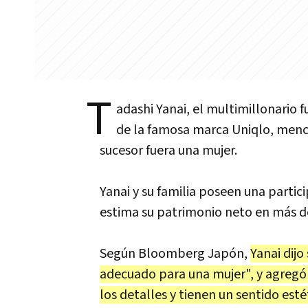
T
adashi Yanai, el multimillonario 
de la famosa marca Uniqlo, menci
sucesor fuera una mujer.
Yanai y su familia poseen una partic
estima su patrimonio neto en más de
Según Bloomberg Japón,
Yanai dijo
adecuado para una mujer", y agregó 
los detalles y tienen un sentido esté