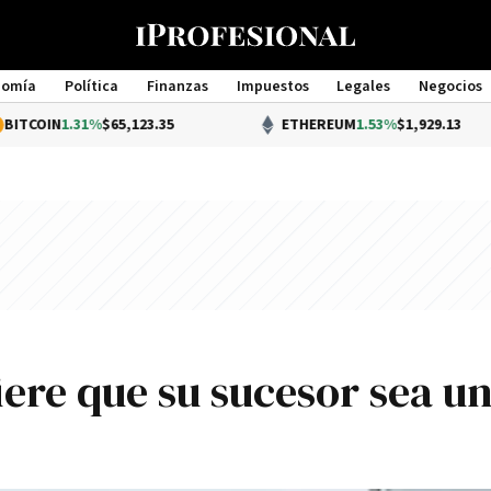
nomía
Política
Finanzas
Impuestos
Legales
Negocios
Management
1.31%
$65,123.35
ETHEREUM
1.53%
$1,929.13
iere que su sucesor sea u