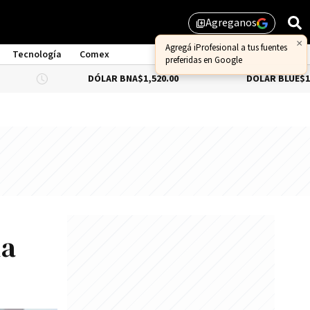
Agreganos
library_add
×
Agregá iProfesional a tus fuentes
Tecnología
Comex
preferidas en Google
DÓLAR BNA
$1,520.00
DÓLAR BLUE
$1,530.00
na