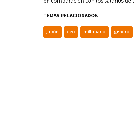
en comparación con los salarios de 
TEMAS RELACIONADOS
japón
ceo
millonario
género