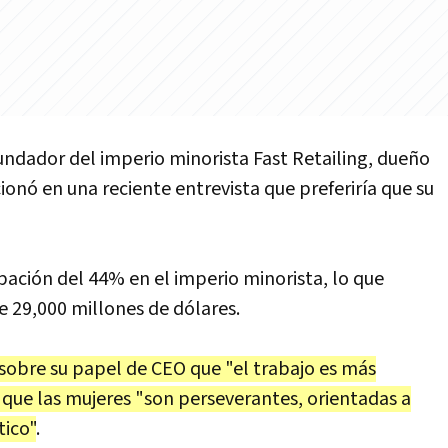
fundador del imperio minorista Fast Retailing, dueño
onó en una reciente entrevista que preferiría que su
ipación del 44% en el imperio minorista, lo que
 29,000 millones de dólares.
 sobre su papel de CEO que "el trabajo es más
que las mujeres "son perseverantes, orientadas a
tico"
.