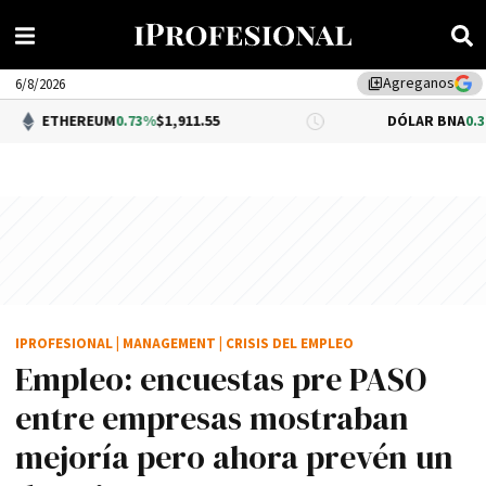
Agreganos
library_add
6/8/2026
EUM
0.73%
$1,911.55
DÓLAR BNA
0.34%
$1,520.00
IPROFESIONAL
|
MANAGEMENT
|
CRISIS DEL EMPLEO
Empleo: encuestas pre PASO
entre empresas mostraban
mejoría pero ahora prevén un