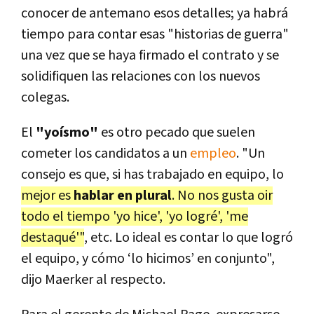
conocer de antemano esos detalles; ya habrá
tiempo para contar esas "historias de guerra"
una vez que se haya firmado el contrato y se
solidifiquen las relaciones con los nuevos
colegas.
El
"yoísmo"
es otro pecado que suelen
cometer los candidatos a un
empleo
. "Un
consejo es que, si has trabajado en equipo, lo
mejor es
hablar en plural
. No nos gusta oir
todo el tiempo 'yo hice', 'yo logré', 'me
destaqué'"
, etc. Lo ideal es contar lo que logró
el equipo, y cómo ‘lo hicimos’ en conjunto",
dijo Maerker al respecto.