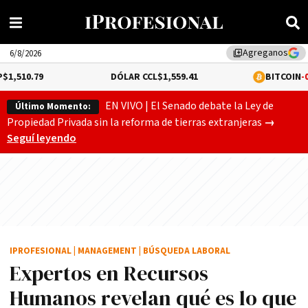
Agreganos
library_add
6/8/2026
DÓLAR CCL
$1,559.41
BITCOIN
-0.02%
$64,528
EN VIVO | El Senado debate la Ley de
Último Momento:
Gobierno
Propiedad Privada sin la reforma de tierras extranjeras
→
Seguí leyendo
IPROFESIONAL
|
MANAGEMENT
|
BÚSQUEDA LABORAL
Expertos en Recursos
Humanos revelan qué es lo que