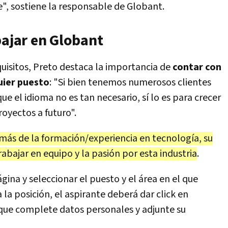
", sostiene la responsable de Globant.
bajar en Globant
uisitos, Preto destaca la importancia de
contar con
uier puesto
: "Si bien tenemos numerosos clientes
e el idioma no es tan necesario, sí lo es para crecer
royectos a futuro".
más de la formación/experiencia en tecnología, su
abajar en equipo y la pasión por esta industria
.
gina y seleccionar el puesto y el área en el que
 la posición, el aspirante deberá dar click en
rá que complete datos personales y adjunte su