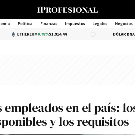
nomía
Política
Finanzas
Impuestos
Legales
Negocios
Management
HEREUM
0.78%
$1,914.44
DÓLAR BNA
$1,520.00
 empleados en el país: lo
ponibles y los requisitos