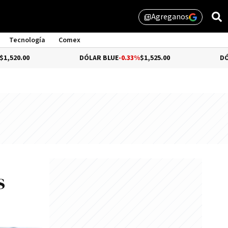
Agreganos
library_add
Tecnología
Comex
DÓLAR BLUE
-0.33%
$1,525.00
DÓLAR TURIST
s