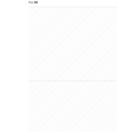
Por
IM