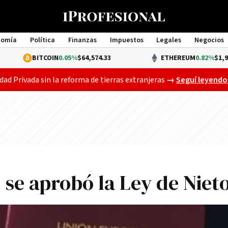
nomía
Política
Finanzas
Impuestos
Legales
Negocios
Management
TCOIN
0.05%
$64,574.33
ETHEREUM
0.82%
$1,913.29
El Senado ya deb
dad Privada sin la reforma de tierras extranjeras
→
Seguí leyendo
se aprobó la Ley de Niet