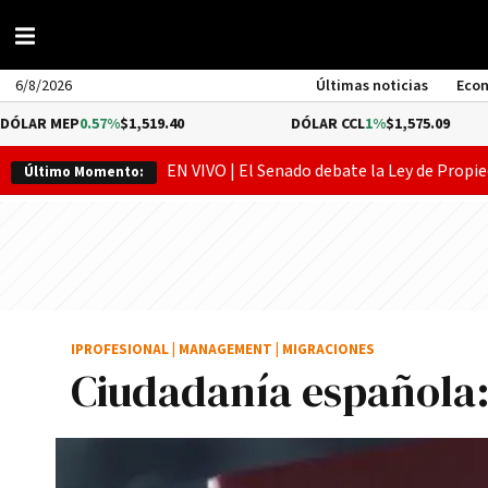
6/8/2026
Últimas noticias
Eco
.57%
$1,519.40
DÓLAR CCL
1%
$1,575.09
BI
EN VIVO | El Senado debate la Ley de Propie
Último Momento:
IPROFESIONAL
|
MANAGEMENT
|
MIGRACIONES
Ciudadanía española: 