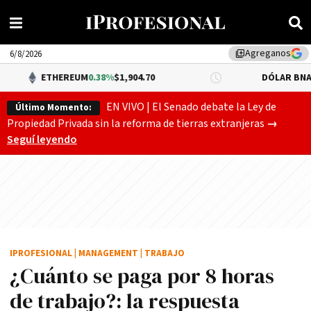
Agreganos
library_add
6/8/2026
EREUM
0.38%
$1,904.70
DÓLAR BNA
0.34%
$1,520.0
EN VIVO | El Senado debate la Ley de
Último Momento:
Gobierno
Propiedad Privada sin la reforma de tierras extranjeras
→
Seguí leyendo
IPROFESIONAL
|
MANAGEMENT
|
TRABAJO
¿Cuánto se paga por 8 horas
de trabajo?: la respuesta