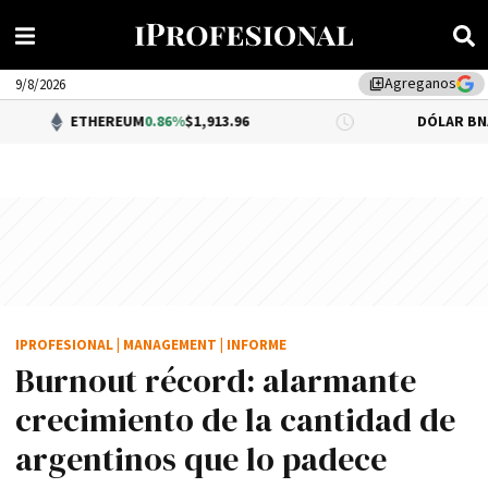
Agreganos
library_add
9/8/2026
HEREUM
0.86%
$1,913.96
DÓLAR BNA
0.34%
$1,520
IPROFESIONAL
|
MANAGEMENT
|
INFORME
Burnout récord: alarmante
crecimiento de la cantidad de
argentinos que lo padece