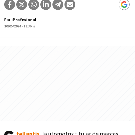
Por
iProfesional
10/05/2024
- 11:36hs
tellantis
, la utomotriz titular de marcas