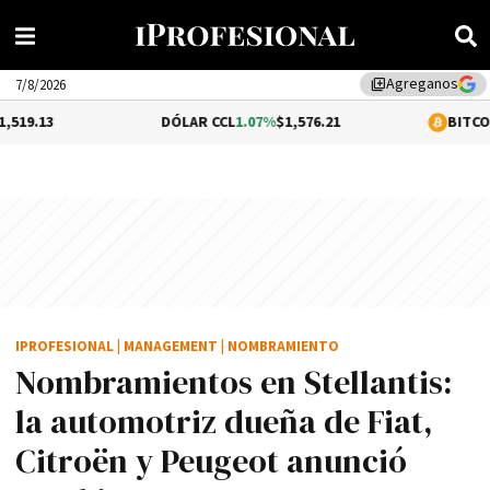
Agreganos
library_add
7/8/2026
DÓLAR CCL
1.07%
$1,576.21
BITCOIN
0.29%
$64,
IPROFESIONAL
|
MANAGEMENT
|
NOMBRAMIENTO
Nombramientos en Stellantis:
la automotriz dueña de Fiat,
Citroën y Peugeot anunció