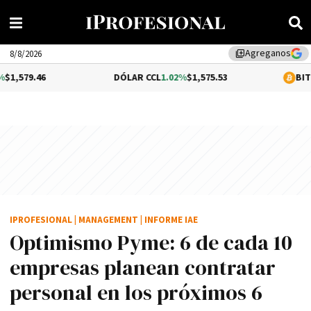
Agreganos
library_add
8/8/2026
6
DÓLAR CCL
1.02%
$1,575.53
BITCOIN
0.08
IPROFESIONAL
|
MANAGEMENT
|
INFORME IAE
Optimismo Pyme: 6 de cada 10
empresas planean contratar
personal en los próximos 6