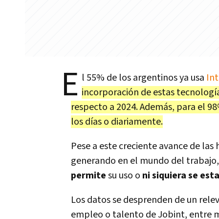
E
l 55% de los argentinos ya usa
Int
incorporación de estas tecnologí
respecto a 2024. Además, para el 98%
los días o diariamente.
Pese a este creciente avance de las
generando en el mundo del trabajo,
permite
su uso o
ni siquiera se est
Los datos se desprenden de un rele
empleo o talento de Jobint, entre má