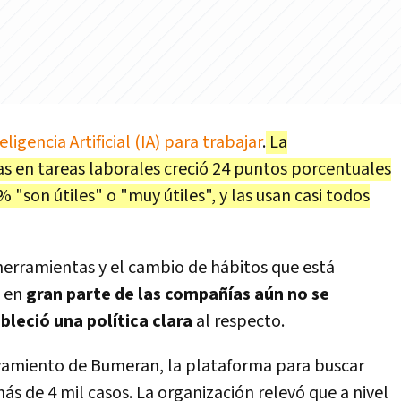
eligencia Artificial (IA) para trabajar
.
La
as en tareas laborales creció 24 puntos porcentuales
 "son útiles" o "muy útiles", y las usan casi todos
 herramientas y el cambio de hábitos que está
 en
gran parte de las compañías aún no se
ableció una política clara
al respecto.
vamiento de Bumeran, la plataforma para buscar
s de 4 mil casos. La organización relevó que a nivel