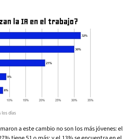
 los días
maron a este cambio no son los más jóvenes: el
 27% tiene 51 o más; y el 13% se encuentra en el