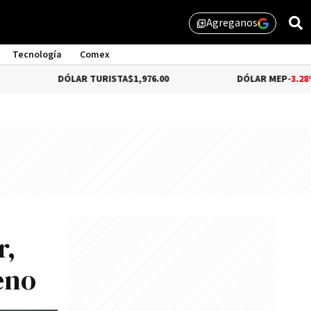
Agreganos
library_add
Tecnología
Comex
DÓLAR TURISTA
$1,976.00
DÓLAR MEP
-3.28%
$1,529.31
r,
eno