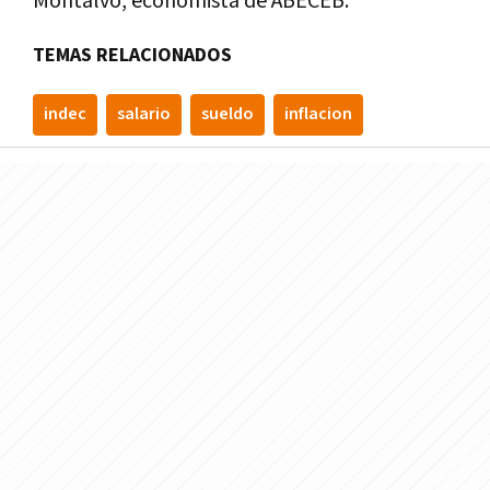
Montalvo, economista de ABECEB.
TEMAS RELACIONADOS
indec
salario
sueldo
inflacion