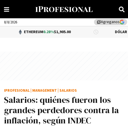
Agreganos
library_add
8/8/2026
ETHEREUM
0.28%
$1,905.00
DÓLAR BNA
$1,520.0
IPROFESIONAL
|
MANAGEMENT
|
SALARIOS
Salarios: quiénes fueron los
grandes perdedores contra la
inflación, según INDEC