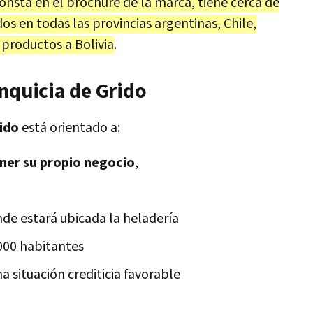
onsta en el brochure de la marca, tiene cerca de
dos en todas las provincias argentinas, Chile,
 productos a Bolivia
.
nquicia de Grido
rido
está orientado a:
er su propio negocio
,
,
de estará ubicada la heladería
000 habitantes
a situación crediticia favorable