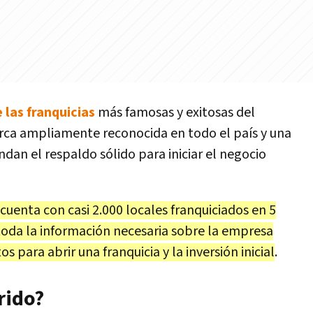
 las franquicias
más famosas y exitosas del
rca ampliamente reconocida en todo el país y una
dan el respaldo sólido para iniciar el negocio
uenta con casi 2.000 locales franquiciados en 5
 toda la información necesaria sobre la empresa
os para abrir una franquicia y la inversión inicial
.
rido?