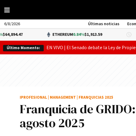
6/8/2026
Últimas noticias
Eco
ETHEREUM
0.84%
$1,913.59
DÓLA
EN VIVO | El Senado debate la Ley de Propie
Último Momento:
IPROFESIONAL
|
MANAGEMENT
|
FRANQUICIAS 2025
Franquicia de GRIDO:
agosto 2025