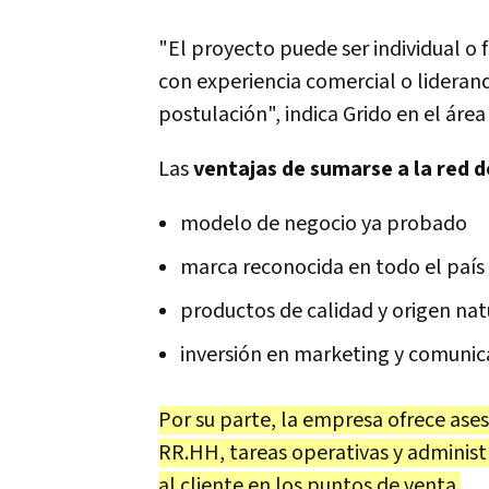
"El proyecto puede ser individual o f
con experiencia comercial o liderand
postulación", indica Grido en el área
Las
ventajas de sumarse a la red d
modelo de negocio ya probado
marca reconocida en todo el país
productos de calidad y origen natu
inversión en marketing y comunica
Por su parte, la empresa ofrece ase
RR.HH, tareas operativas y administr
al cliente en los puntos de venta.