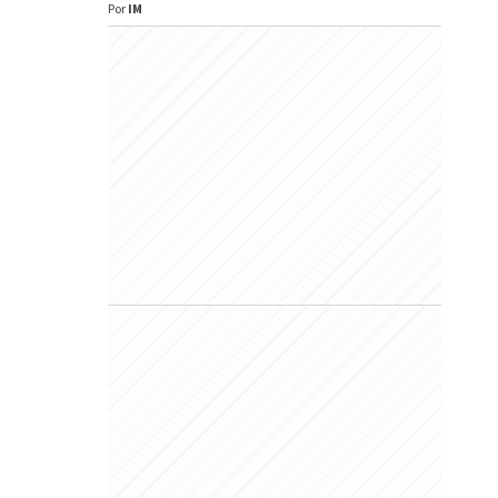
Por
IM