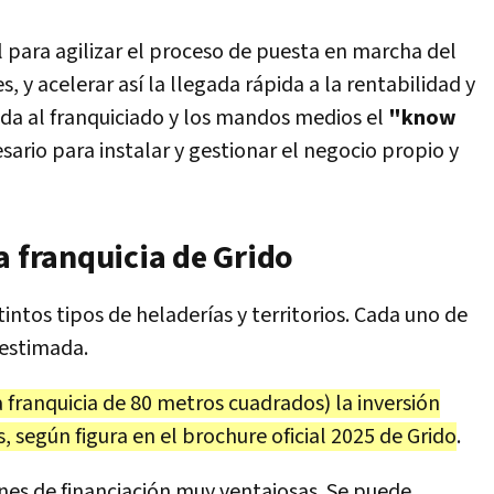
 para agilizar el proceso de puesta en marcha del
es, y acelerar así la llegada rápida a la rentabilidad y
rinda al franquiciado y los mandos medios el
"know
ario para instalar y gestionar el negocio propio y
a franquicia de Grido
intos tipos de heladerías y territorios. Cada uno de
l estimada.
 franquicia de 80 metros cuadrados) la inversión
es, según figura en el brochure oficial 2025 de Grido
.
nes de financiación muy ventajosas. Se puede