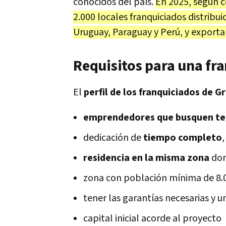
conocidos del país.
En 2025, según c
2.000 locales franquiciados distribui
Uruguay, Paraguay y Perú, y exporta
Requisitos para una fra
El
perfil de los franquiciados de G
emprendedores que busquen ten
dedicación de
tiempo completo
residencia en la misma zona
don
zona con población mínima de 8.
tener las garantías necesarias y un
capital inicial acorde al proyecto