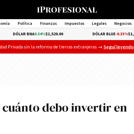
nomía
Política
Finanzas
Impuestos
Legales
Negocios
Management
R BNA
0.34%
$1,520.00
DÓLAR BLUE
-0.33%
$1,540.00
Gobierno busca a
dad Privada sin la reforma de tierras extranjeras
→
Seguí leyendo
 cuánto debo invertir en