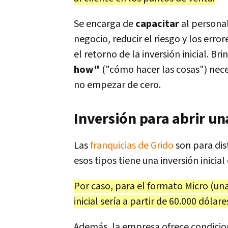
Se encarga de
capacitar
al personal
negocio, reducir el riesgo y los error
el retorno de la inversión inicial. B
how"
("cómo hacer las cosas") neces
no empezar de cero.
Inversión para abrir un
Las
franquicias de Grido
son para dist
esos tipos tiene una inversión inicia
Por caso, para el formato Micro (una
inicial sería a partir de 60.000 dólar
Además, la empresa ofrece condicio