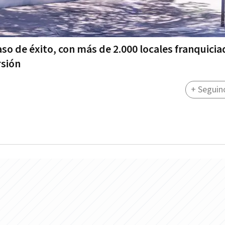
aso de éxito, con más de 2.000 locales franquici
rsión
+ Seguin