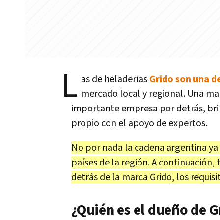
L
as de heladerías
Grido son una de
mercado local y regional. Una ma
importante empresa por detrás, brin
propio con el apoyo de expertos.
No por nada la cadena argentina ya c
países de la región. A continuación,
detrás de la marca Grido, los requisit
¿Quién es el dueño de G