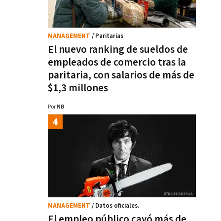
MANAGEMENT
/ Paritarias
El nuevo ranking de sueldos de
empleados de comercio tras la
paritaria, con salarios de más de
$1,3 millones
Por
NB
MANAGEMENT
/ Datos oficiales.
El empleo público cayó más de