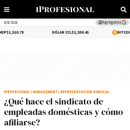
Agreganos
library_add
8/8/2026
9
DÓLAR CCL
$1,559.41
BITCOIN
$64,540.00
IPROFESIONAL
|
MANAGEMENT
|
REPRESENTACIÓN SINDICAL
¿Qué hace el sindicato de
empleadas domésticas y cómo
afiliarse?