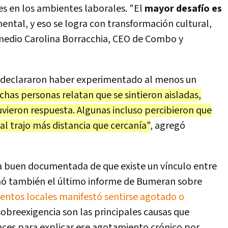
es en los ambientes laborales. "El
mayor desafío es
mental, y eso se logra con transformación cultural,
 medio Carolina Borracchia, CEO de Combo y
s declararon haber experimentado al menos un
has personas relatan que se sintieron aisladas,
vieron respuesta. Algunas incluso percibieron que
l trajo más distancia que cercanía"
, agregó
sa buen documentada de que existe un vínculo entre
omó también el último informe de Bumeran sobre
lentos locales manifestó sentirse agotado o
a sobreexigencia son las principales causas que
onces para explicar ese agotamiento crónico por