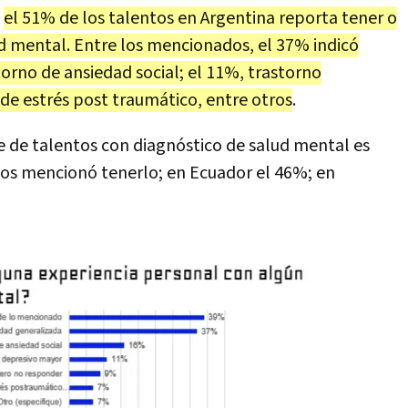
,
el 51% de los talentos en Argentina reporta tener o
d mental. Entre los mencionados, el 37% indicó
orno de ansiedad social; el 11%, trastorno
 de estrés post traumático, entre otros
.
je de talentos con diagnóstico de salud mental es
ntos mencionó tenerlo; en Ecuador el 46%; en