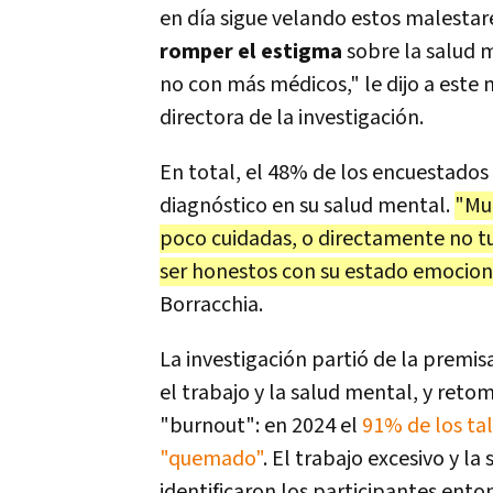
en día sigue velando estos malestar
romper el estigma
sobre la salud 
no con más médicos," le dijo a este
directora de la investigación.
En total, el 48% de los encuestado
diagnóstico en su salud mental.
"Muc
poco cuidadas, o directamente no tu
ser honestos con su estado emociona
Borracchia.
La investigación partió de la premi
el trabajo y la salud mental, y ret
"burnout": en 2024 el
91% de los ta
"quemado"
. El trabajo excesivo y l
identificaron los participantes ent