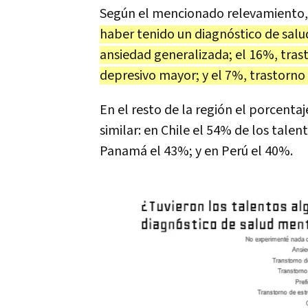
Según el mencionado relevamiento
haber tenido un diagnóstico de salu
ansiedad generalizada; el 16%, trast
depresivo mayor; y el 7%, trastorno
En el resto de la región el porcenta
similar: en Chile el 54% de los tale
Panamá el 43%; y en Perú el 40%.