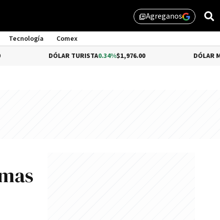
Agreganos
library_add
Tecnología
Comex
DÓLAR TURISTA
0.34%
$1,976.00
DÓLAR MEP
-0.54%
$
emas