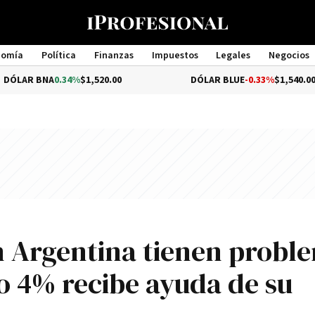
nomía
Política
Finanzas
Impuestos
Legales
Negocios
Management
A
0.34%
$1,520.00
DÓLAR BLUE
-0.33%
$1,540.00
en Argentina tienen probl
o 4% recibe ayuda de su