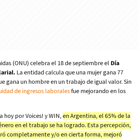
nidas (ONU) celebra el 18 de septiembre el
Día
arial.
La entidad calcula que una mujer gana 77
e gana un hombre en un trabajo de igual valor. Sin
uidad de ingresos laborales
fue mejorando en los
a hoy por Voices! y WIN,
en Argentina, el 65% de la
énero en el trabajo se ha logrado. Esta percepción,
gró completamente y/o en cierta forma, mejoró