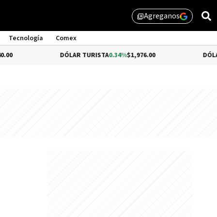
Agreganos
library_add
Tecnología
Comex
DÓLAR TURISTA
0.34%
$1,976.00
DÓLAR MEP
-0.