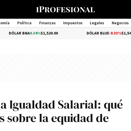
nomía
Política
Finanzas
Impuestos
Legales
Negocios
Management
 BNA
0.34%
$1,520.00
DÓLAR BLUE
-0.33%
$1,540.00
la Igualdad Salarial: qué
s sobre la equidad de