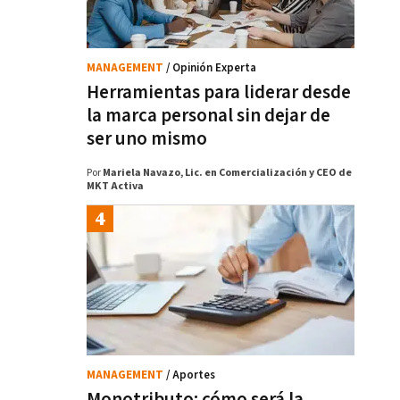
MANAGEMENT
/ Opinión Experta
Herramientas para liderar desde
la marca personal sin dejar de
ser uno mismo
Por
Mariela Navazo, Lic. en Comercialización y CEO de
MKT Activa
MANAGEMENT
/ Aportes
Monotributo: cómo será la