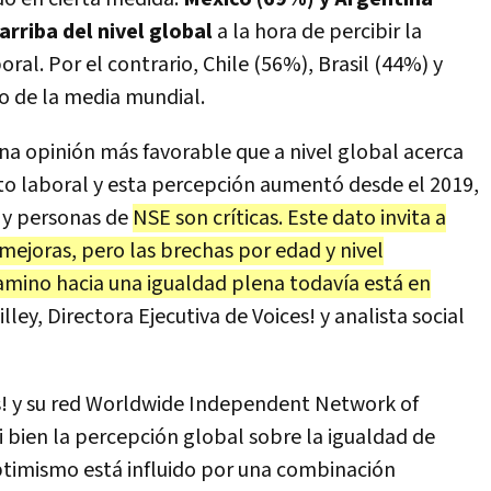
rriba del nivel global
a la hora de percibir la
ral. Por el contrario, Chile (56%), Brasil (44%) y
o de la media mundial.
una opinión más favorable que a nivel global acerca
to laboral y esta percepción aumentó desde el 2019,
 y personas de
NSE son críticas. Este dato invita a
mejoras, pero las brechas por edad y nivel
amino hacia una igualdad plena todavía está en
ley, Directora Ejecutiva de Voices! y analista social
s! y su red Worldwide Independent Network of
i bien la percepción global sobre la igualdad de
ptimismo está influido por una combinación