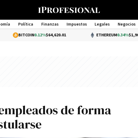
nomía
Política
Finanzas
Impuestos
Legales
Negocios
Management
ITCOIN
0.12%
$64,620.01
ETHEREUM
0.34%
$1,904.10
 empleados de forma
tularse