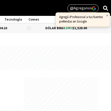
Agreganos
library_add
×
Agregá iProfesional a tus fuentes
Tecnología
Comex
preferidas en Google
DÓLAR BNA
0.34%
$1,520.00
DÓLAR BLU