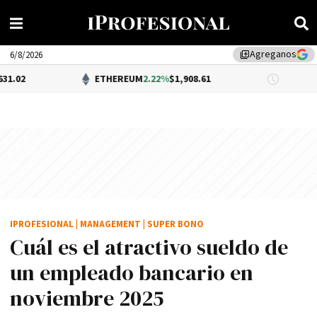
Agreganos
library_add
6/8/2026
ETHEREUM
2.22%
$1,908.61
DÓLAR BN
IPROFESIONAL
|
MANAGEMENT
|
SUPER BONO
Cuál es el atractivo sueldo de
un empleado bancario en
noviembre 2025