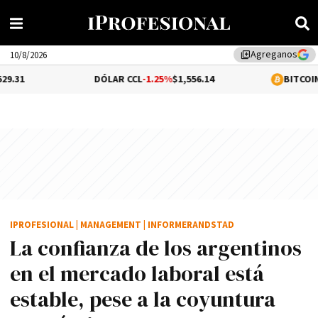
Agreganos
library_add
10/8/2026
DÓLAR CCL
-1.25%
$1,556.14
BITCOIN
0.18%
$65,1
IPROFESIONAL
|
MANAGEMENT
|
INFORMERANDSTAD
La confianza de los argentinos
en el mercado laboral está
estable, pese a la coyuntura