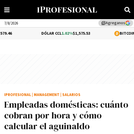
Agreganos
library_add
7/8/2026
DÓLAR CCL
1.02%
$1,575.53
BITCOIN
-0.07%
$64,
IPROFESIONAL
|
MANAGEMENT
|
SALARIOS
Empleadas domésticas: cuánto
cobran por hora y cómo
calcular el aguinaldo