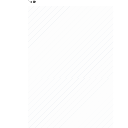
Por
IM