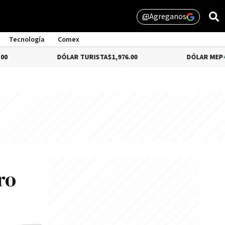
Agreganos
library_add
Tecnología
Comex
DÓLAR TURISTA
$1,976.00
DÓLAR MEP
4.35%
$1,
ro