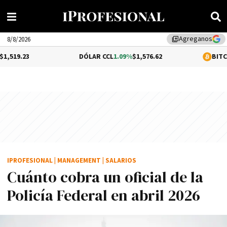
Agreganos
library_add
8/8/2026
DÓLAR CCL
1.09%
$1,576.62
BITCOIN
0.13%
$6
IPROFESIONAL
|
MANAGEMENT
|
SALARIOS
Cuánto cobra un oficial de la
Policía Federal en abril 2026