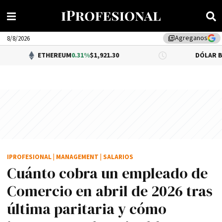
Agreganos
library_add
8/8/2026
ETHEREUM
0.31%
$1,921.30
DÓLAR BNA
$1,520.00
IPROFESIONAL
|
MANAGEMENT
|
SALARIOS
Cuánto cobra un empleado de
Comercio en abril de 2026 tras
última paritaria y cómo