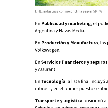
DHL, industrias con mejor clima según GPTW
En
Publicidad y marketing
, el pod
Argentina y Havas Media.
En
Producción y Manufactura
, las
Volkswagen.
En
Servicios financieros y seguros
y Assurant.
En
Tecnología
la lista final incluy
rubros, y en el primer puesto se ub
Transporte y logística
posicionó a 
Shipping, en primero, segundo y ter