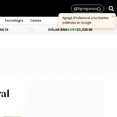
Agreganos
library_add
Tecnología
Comex
DÓLAR BNA
0.34%
$1,520.00
DÓLAR BLUE
ral