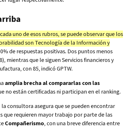
arriba
 cada uno de esos rubros, se puede observar que los
orabilidad son Tecnología de la Información y
90% de respuestas positivas. Dos puntos menos
, mientras que le siguen Servicios financieros y
ufactura, con 85, indicó GPTW.
una
amplia brecha al compararlas con las
que no están certificadas ni participan en el ranking.
ia, la consultora asegura que se pueden encontrar
as que requieren mayor trabajo por parte de las
ce
Compañerismo
, con una breve diferencia entre