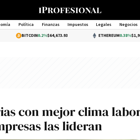
nomía
Política
Finanzas
Impuestos
Legales
Negocios
Management
TCOIN
0.2%
$64,673.93
ETHEREUM
0.38%
$1,904.70
rias con mejor clima labo
presas las lideran