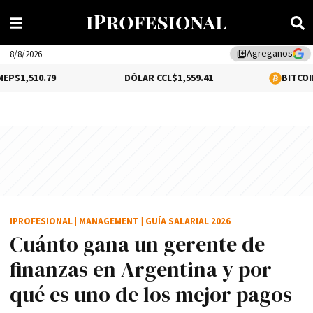
Agreganos
library_add
8/8/2026
9
DÓLAR CCL
$1,559.41
BITCOIN
0.12%
$64,6
IPROFESIONAL
|
MANAGEMENT
|
GUÍA SALARIAL 2026
Cuánto gana un gerente de
finanzas en Argentina y por
qué es uno de los mejor pagos