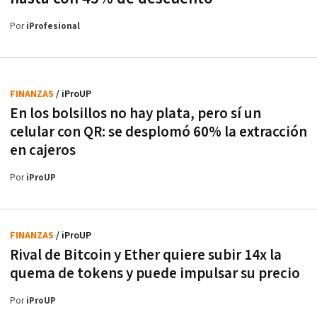
Por
iProfesional
FINANZAS
/ iProUP
En los bolsillos no hay plata, pero sí un
celular con QR: se desplomó 60% la extracción
en cajeros
Por
iProUP
FINANZAS
/ iProUP
Rival de Bitcoin y Ether quiere subir 14x la
quema de tokens y puede impulsar su precio
Por
iProUP