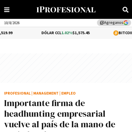
Agreganos
library_add
10/8/2026
DÓLAR CCL
1.02%
$1,575.45
BITCOIN
0.2%
$64,66
IPROFESIONAL
|
MANAGEMENT
|
EMPLEO
Importante firma de
headhunting empresarial
vuelve al país de la mano de