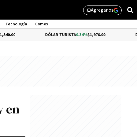
Agreganos
library_add
Tecnología
Comex
DÓLAR TURISTA
0.34%
$1,976.00
DÓLAR MEP
y en