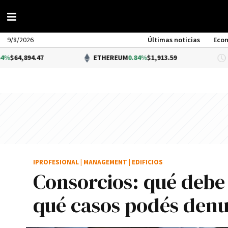
9/8/2026
Últimas noticias
Eco
47
ETHEREUM
0.84%
$1,913.59
DÓ
IPROFESIONAL
|
MANAGEMENT
|
EDIFICIOS
Consorcios: qué debe
qué casos podés denu