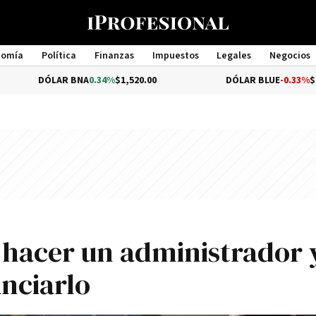
nomía
Política
Finanzas
Impuestos
Legales
Negocios
Management
LAR BNA
0.34%
$1,520.00
DÓLAR BLUE
-0.33%
$1,540.00
 hacer un administrador 
nciarlo