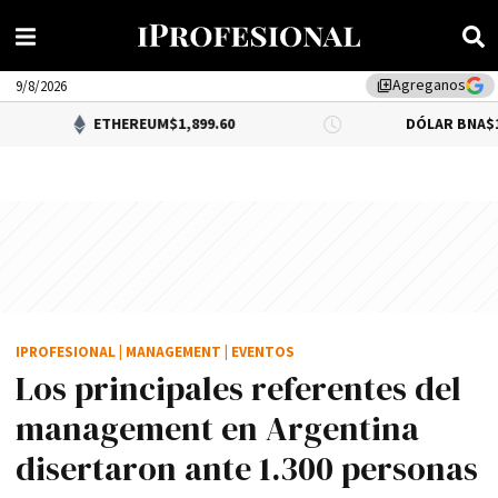
Agreganos
library_add
9/8/2026
ETHEREUM
$1,899.60
DÓLAR BNA
$1,520.00
IPROFESIONAL
|
MANAGEMENT
|
EVENTOS
Los principales referentes del
management en Argentina
disertaron ante 1.300 personas