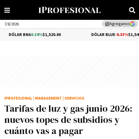
Agreganos
library_add
7/8/2026
NA
0.34%
$1,520.00
DÓLAR BLUE
-0.33%
$1,540.00
IPROFESIONAL
|
MANAGEMENT
|
SERVICIOS
Tarifas de luz y gas junio 2026:
nuevos topes de subsidios y
cuánto vas a pagar