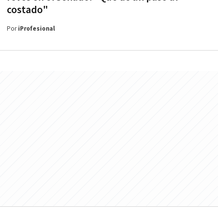
costado"
Por
iProfesional