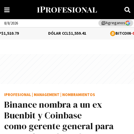
Agreganos
library_add
8/8/2026
DÓLAR CCL
$1,559.41
BITCOIN
-0.02%
$64,52
IPROFESIONAL
|
MANAGEMENT
|
NOMBRAMIENTOS
Binance nombra a un ex
Buenbit y Coinbase
como gerente general para