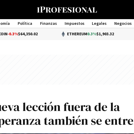
nomía
Política
Finanzas
Impuestos
Legales
Negocios
Management
64,350.02
ETHEREUM
0.3%
$1,903.32
eva lección fuera de la
speranza también se entr