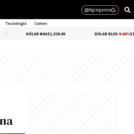
Agreganos
library_add
Tecnología
Comex
DÓLAR BNA
$1,520.00
DÓLAR BLUE
-0.66%
$1,530.00
ena