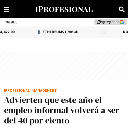
Agreganos
library_add
7/8/2026
ETHEREUM
$1,903.41
DÓLAR BNA
$
IPROFESIONAL
|
MANAGEMENT
|
Advierten que este año el
empleo informal volverá a ser
del 40 por ciento