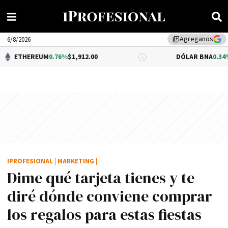
Agreganos
library_add
6/8/2026
0.76%
$1,912.00
DÓLAR BNA
0.34%
$1,520.00
IPROFESIONAL
|
MARKETING
|
Dime qué tarjeta tienes y te
diré dónde conviene comprar
los regalos para estas fiestas