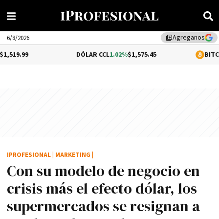
Agreganos
library_add
6/8/2026
DÓLAR CCL
1.02%
$1,575.45
BITCOIN
0.2%
$64,6
IPROFESIONAL
|
MARKETING
|
Con su modelo de negocio en
crisis más el efecto dólar, los
supermercados se resignan a