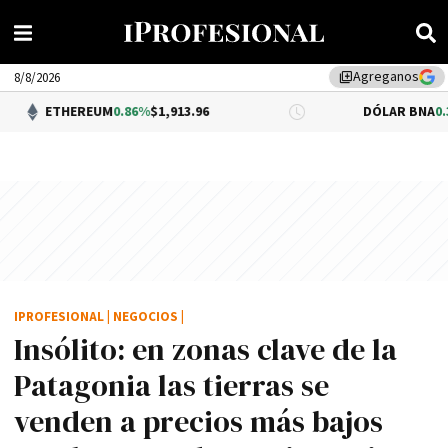
Agreganos
library_add
8/8/2026
UM
0.86%
$1,913.96
DÓLAR BNA
0.34%
$1,520.00
IPROFESIONAL
|
NEGOCIOS
|
Insólito: en zonas clave de la
Patagonia las tierras se
venden a precios más bajos