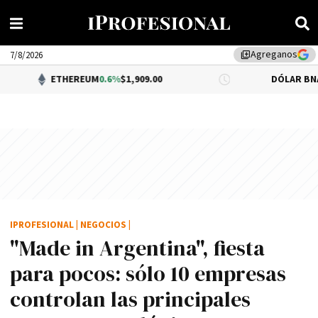
Agreganos
library_add
7/8/2026
THEREUM
0.6%
$1,909.00
DÓLAR BNA
0.34%
$1,520
IPROFESIONAL
|
NEGOCIOS
|
"Made in Argentina", fiesta
para pocos: sólo 10 empresas
controlan las principales