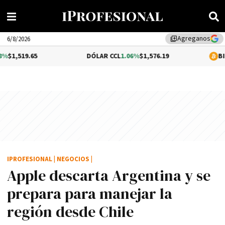
Agreganos
library_add
6/8/2026
5
DÓLAR CCL
1.06%
$1,576.19
BITCOIN
0.2%
IPROFESIONAL
|
NEGOCIOS
|
Apple descarta Argentina y se
prepara para manejar la
región desde Chile