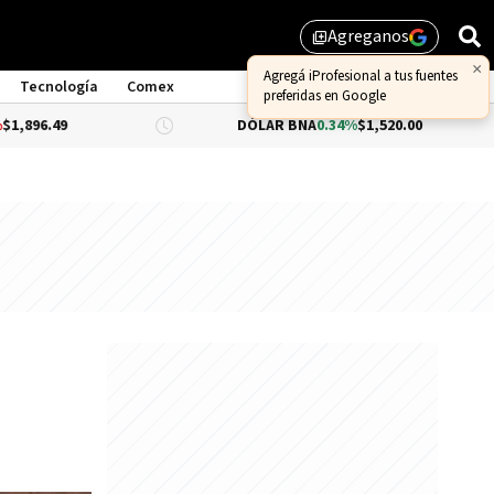
Agreganos
library_add
×
Agregá iProfesional a tus fuentes
Tecnología
Comex
preferidas en Google
DÓLAR BNA
0.34%
$1,520.00
DÓLAR