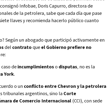
consignó Infobae, Doris Capurro, directora de
onales de la petrolera, sabe que cada día que pase
 siete llaves y recomienda hacerlo público cuanto
rio? Según un abogado que participó activamente en
os
del
contrato
que
el Gobierno prefiere no
bre:
n caso de
incumplimientos
o
disputas
, no es la
va York
.
acuerdo o un
conflicto entre Chevron y la petrolera
os tribunales argentinos, sino la
Corte
Cámara de Comercio Internacional
(CCI), con sede