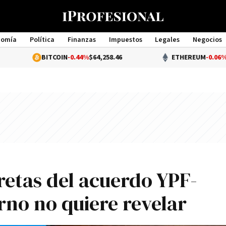
nomía
Política
Finanzas
Impuestos
Legales
Negocios
Management
BITCOIN
-0.44%
$64,258.46
ETHEREUM
-0.06%
$1,896.49
cretas del acuerdo YPF-
rno no quiere revelar