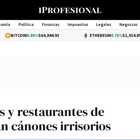
nomía
Política
Finanzas
Impuestos
Legales
Negocios
Management
COIN
0.89%
$64,844.93
ETHEREUM
0.75%
$1,914.05
s y restaurantes de
n cánones irrisorios