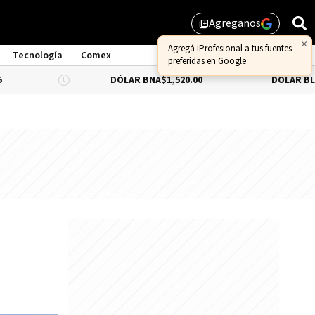
Agreganos
library_add
×
Agregá iProfesional a tus fuentes
Tecnología
Comex
preferidas en Google
DÓLAR BNA
$1,520.00
DÓLAR BLUE
-0.66%
$