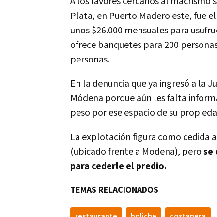
A los favores cercanos al macrismo s
Plata, en Puerto Madero este, fue el
unos $26.000 mensuales para usufruc
ofrece banquetes para 200 personas 
personas.
En la denuncia que ya ingresó a la Ju
Módena porque aún les falta informa
peso por ese espacio de su propieda
La explotación figura como cedida a
(ubicado frente a Modena), pero
se
para cederle el predio.
TEMAS RELACIONADOS
restaurante
boliche
costanera