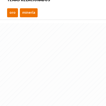
oro
minerí­a