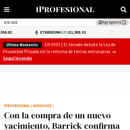
Agreganos
library_add
6/8/2026
ETHEREUM
0.3%
$1,903.32
DÓLAR BN
EN VIVO | El Senado debate la Ley de
Último Momento:
Gobierno
Propiedad Privada sin la reforma de tierras extranjeras
→
Seguí leyendo
IPROFESIONAL
|
NEGOCIOS
|
Con la compra de un nuevo
yacimiento, Barrick confirma