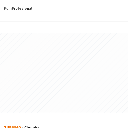
Por
iProfesional
TURISMO
/ Córdoba