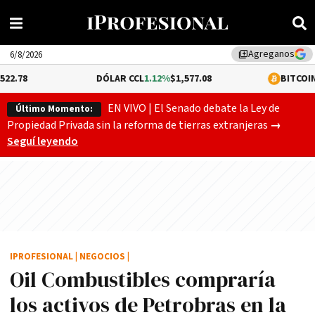
Agreganos
library_add
6/8/2026
DÓLAR CCL
1.12%
$1,577.08
BITCOIN
0.05%
$64,5
EN VIVO | El Senado debate la Ley de
Último Momento:
El Senado
Propiedad Privada sin la reforma de tierras extranjeras
→
Seguí leyendo
IPROFESIONAL
|
NEGOCIOS
|
Oil Combustibles comprarí­a
los activos de Petrobras en la