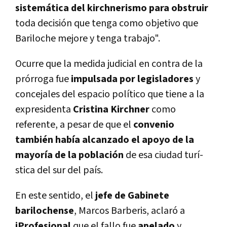
sistemática del kirchnerismo para obstruir
toda decisión que tenga como objetivo que
Bariloche mejore y tenga trabajo".
Ocurre que la medida judicial en contra de la
prórroga fue
impulsada por legisladores
y
concejales del espacio polí­tico que tiene a la
expresidenta
Cristina Kirchner
como
referente, a pesar de que el
convenio
también habí­a alcanzado el apoyo de la
mayorí­a de la población
de esa ciudad turí­
stica del sur del paí­s.
En este sentido, el
jefe de Gabinete
barilochense
, Marcos Barberis, aclaró a
iProfesional
que el fallo fue
apelado
y