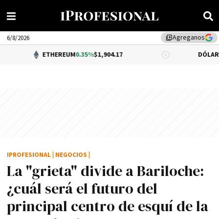
Agreganos
library_add
6/8/2026
ETHEREUM
0.35%
$1,904.17
DÓLAR BNA
$1,520.0
IPROFESIONAL
|
NEGOCIOS
|
La "grieta" divide a Bariloche:
¿cuál será el futuro del
principal centro de esquí­ de la