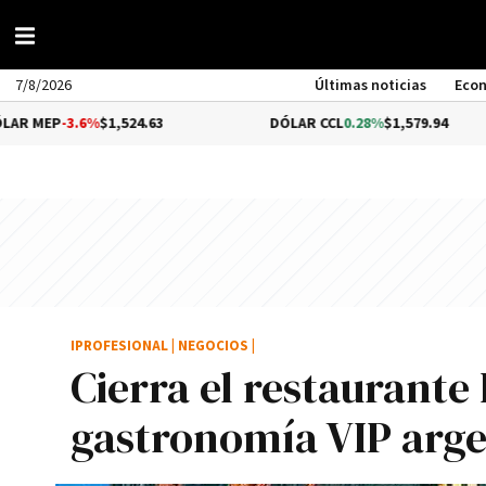
7/8/2026
Últimas noticias
Eco
%
$1,524.63
DÓLAR CCL
0.28%
$1,579.94
BI
IPROFESIONAL
|
NEGOCIOS
|
Cierra el restaurante
gastronomí­a VIP arg