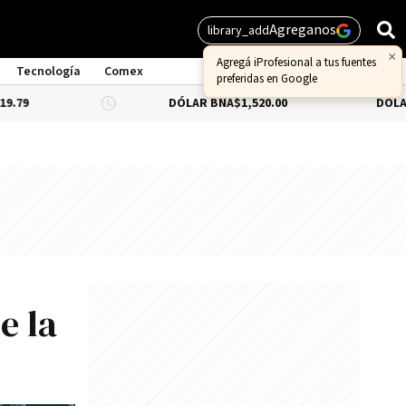
Agreganos
library_add
Tecnología
Comex
DÓLAR BNA
$1,520.00
DÓLAR BLUE
-0.33
e la