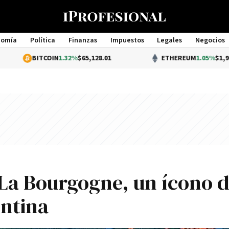
nomía
Política
Finanzas
Impuestos
Legales
Negocios
Management
TCOIN
1.32%
$65,128.01
ETHEREUM
1.05%
$1,919.79
 La Bourgogne, un í­cono d
entina