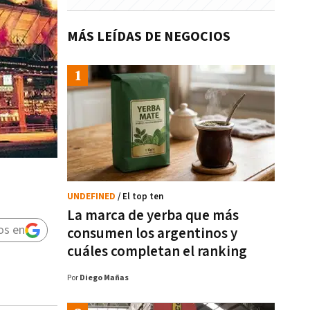
MÁS LEÍDAS DE NEGOCIOS
UNDEFINED
/ El top ten
La marca de yerba que más
os en
consumen los argentinos y
cuáles completan el ranking
Por
Diego Mañas