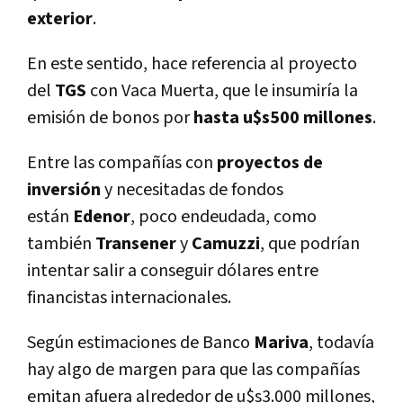
exterior
.
En este sentido, hace referencia al proyecto
del
TGS
con Vaca Muerta, que le insumirí­a la
emisión de bonos por
hasta u$s500 millones
.
Entre las compañí­as con
proyectos de
inversión
y necesitadas de fondos
están
Edenor
, poco endeudada, como
también
Transener
y
Camuzzi
, que podrí­an
intentar salir a conseguir dólares entre
financistas internacionales.
Según estimaciones de Banco
Mariva
, todaví­a
hay algo de margen para que las compañí­as
emitan afuera alrededor de u$s3.000 millones,