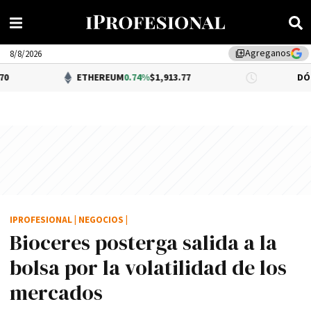
Agreganos
library_add
8/8/2026
ETHEREUM
0.74%
$1,913.77
DÓLAR BNA
$1,52
IPROFESIONAL
|
NEGOCIOS
|
Bioceres posterga salida a la
bolsa por la volatilidad de los
mercados