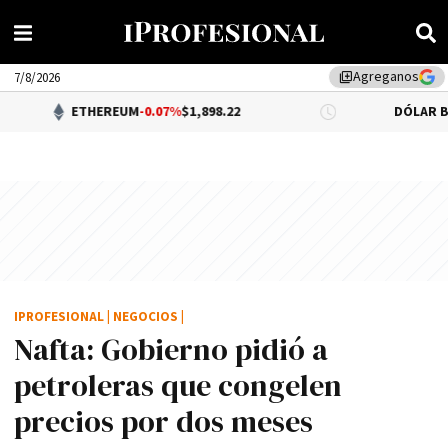
Agreganos
library_add
7/8/2026
THEREUM
-0.07%
$1,898.22
DÓLAR BNA
$1,520.00
IPROFESIONAL
|
NEGOCIOS
|
Nafta: Gobierno pidió a
petroleras que congelen
precios por dos meses