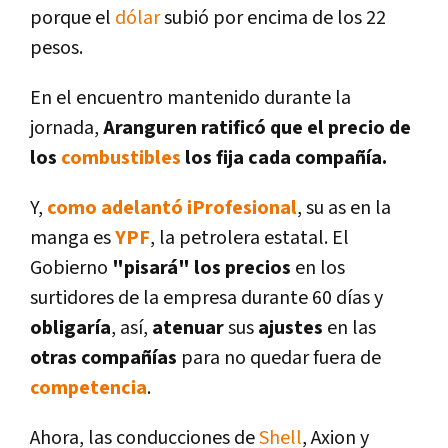
porque el
dólar
subió por encima de los 22
pesos.
En el encuentro mantenido durante la
jornada,
Aranguren ratificó que el precio de
los
combustibles
los fija cada compañí­a.
Y,
como adelantó iProfesional
, su as en la
manga es
YPF
, la petrolera estatal. El
Gobierno
"pisará" los precios
en los
surtidores de la empresa durante 60 dí­as y
obligarí­a
, así­,
atenuar
sus
ajustes
en las
otras compañí­as
para no quedar fuera de
competencia
.
Ahora, las conducciones de
Shell
, Axion y