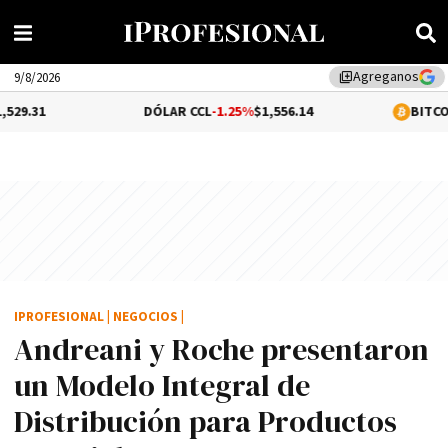
Agreganos
library_add
9/8/2026
DÓLAR CCL
-1.25%
$1,556.14
BITCOIN
-0.17%
$64
IPROFESIONAL
|
NEGOCIOS
|
Andreani y Roche presentaron
un Modelo Integral de
Distribución para Productos